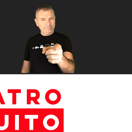
ATRO
UITO