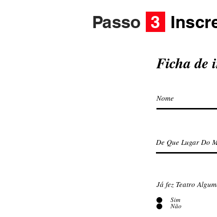
Passo
3
Inscr
Ficha de 
Já fez Teatro Algu
Sim
Não