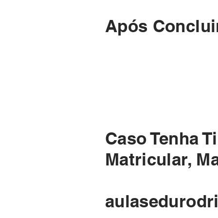
Após Concluir
Caso Tenha T
Matricular, M
aulasedurod