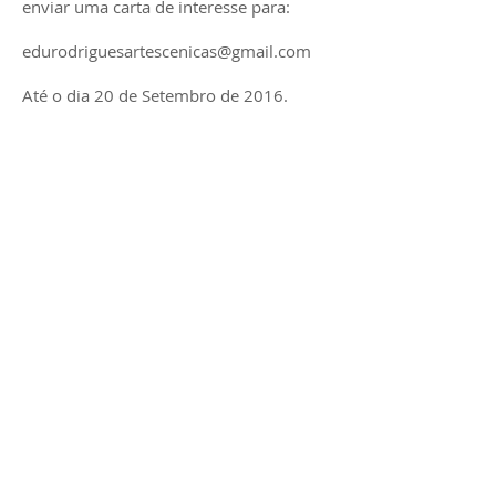
enviar uma carta de interesse para:
edurodriguesartescenicas@gmail.com
Até o dia 20 de Setembro de 2016.
Os pré-selecionados serão convidados
para entrevista presencial.
O resultado para bolsistas será
divulgado no site da escola.
Alunos que quiserem participar da
oficina como alunos regularmente
matriculados, entrar em contato com a
escola por
email, telefone ou whattsapp